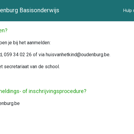
enburg Basisonderwijs
Hulp 
den?
pen je bij het aanmelden:
ind, 059 34 02 26 of via huisvanhetkind@oudenburg.be.
t secretariaat van de school.
meldings- of inschrijvingsprocedure?
denburg.be